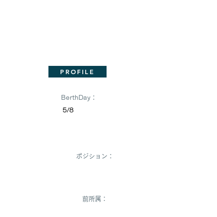
PROFILE
BerthDay：
5/8
Seshita Ryouko
ポジション：
前所属：
FCKマリーゴールド