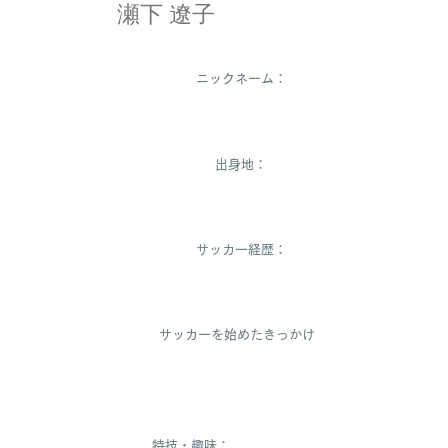
瀬下 遼子
ニックネーム：
りょう、りょうこ
出身地：
熊本県
サッカー経歴：
14年
サッカーを始めたきっかけ：
弟がサッカーをしていて楽しそうだと思
ったから。
特技・趣味：