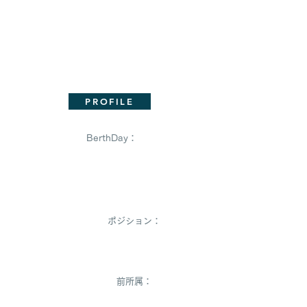
PROFILE
BerthDay：
Rena Ryuuno
ポジション：
前所属：
大津マリノス