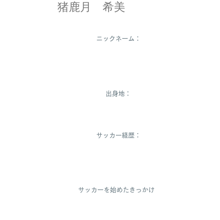
猪鹿月 希美
ニックネーム：
いかちゃん、のん
ちゃん、のぞみ
出身地：
熊本
サッカー経歴：
鶴城中学校女子サッカー部ーprimeiro熊
本ーjunjies MINERVA
サッカーを始めたきっかけ：
兄の影響