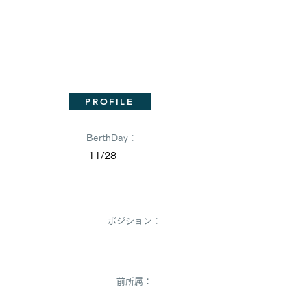
PROFILE
BerthDay：
11/28
Nozomi Ikatsuki
ポジション：
前所属：
junjies MINERVA