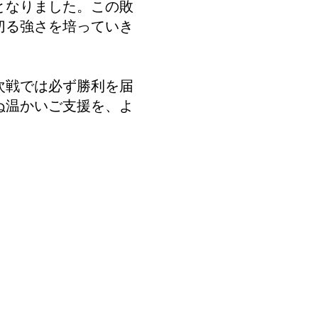
となりました。この敗
切る強さを培っていき
次戦では必ず勝利を届
ぬ温かいご支援を、よ
OTHERS
お問い合わせ
み
グッズ販売
Photo