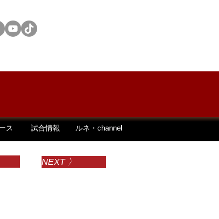
ONSOR
OTHERS
ース
試合情報
ルネ・channel
NEXT 〉