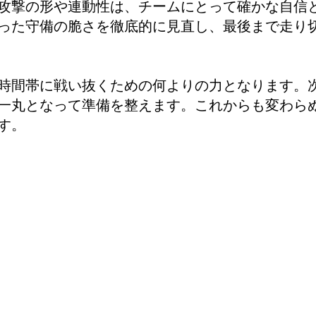
攻撃の形や連動性は、チームにとって確かな自信
った守備の脆さを徹底的に見直し、最後まで走り
時間帯に戦い抜くための何よりの力となります。
一丸となって準備を整えます。これからも変わら
す。
H
TEAM
SPONSOR
クラブ理念
スポンサー一覧
選手／スタッフ
サポートファミリー申し込
練習スケジュール