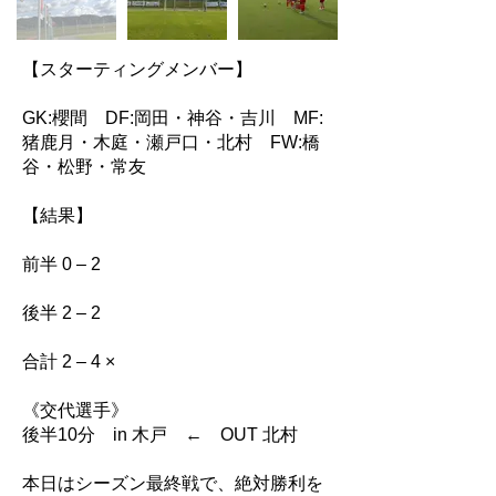
【スターティングメンバー】
GK:櫻間 DF:岡田・神谷・吉川 MF:
猪鹿月・木庭・瀬戸口・北村 FW:橋
谷・松野・常友
【結果】
前半 0 – 2
後半 2 – 2
合計 2 – 4 ×
《交代選手》
後半10分 in 木戸 ← OUT 北村
本日はシーズン最終戦で、絶対勝利を