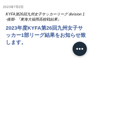
2023年7月2日
KYFA第26回九州女子サッカーリーグ division 1
-後期- 『東海大福岡高校戦結果』
2023年度KYFA第26回九州女子サ
ッカー1部リーグ結果をお知らせ致
します。
NEWS
​HOT TOPICS
お知らせ
試合情報
プレスリリース
MATCH
​試合日程
試合情報