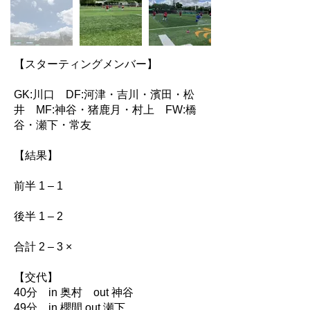
【スターティングメンバー】
GK:川口 DF:河津・吉川・濱田・松
井 MF:神谷・猪鹿月・村上 FW:橋
谷・瀬下・常友
【結果】
前半 1 – 1
後半 1 – 2
合計 2 – 3 ×
【交代】
40分 in 奥村 out 神谷
49分 in 櫻間 out 瀬下