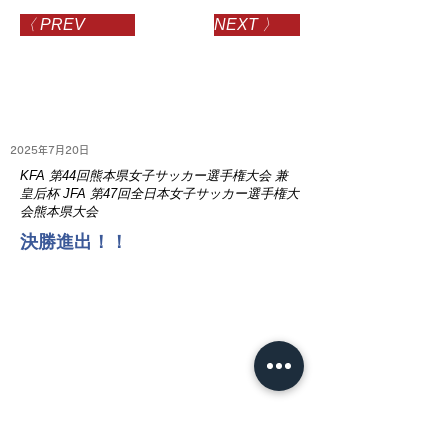
〈 PREV
NEXT 〉
2025年7月20日
KFA 第44回熊本県女子サッカー選手権大会 兼
皇后杯 JFA 第47回全日本女子サッカー選手権大
会熊本県大会
決勝進出！！
NEWS
​HOT TOPICS
お知らせ
試合情報
プレスリリース