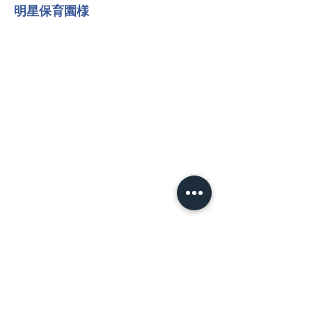
明星保育園様
NEWS
​HOT TOPICS
お知らせ
試合情報
プレスリリース
MATCH
​試合日程
試合情報