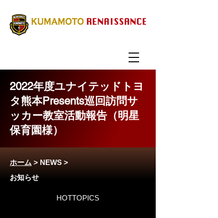
2022年度ユナイテッドトヨ
タ熊本Presents巡回訪問サ
ッカー教室活動報告（明星
保育園様）
ホーム
>
NEWS
>
お知らせ
HOTTOPICS