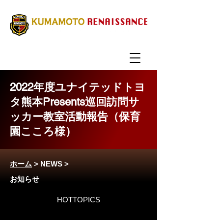
2022年度ユナイテッドトヨ
タ熊本Presents巡回訪問サ
ッカー教室活動報告（保育
園こころ様）
ホーム
>
NEWS
>
お知らせ
HOTTOPICS