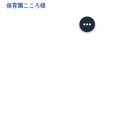
保育園こころ様
NEWS
​HOT TOPICS
お知らせ
試合情報
プレスリリース
MATCH
​試合日程
試合情報
TEAM
クラブ理念
選手／スタッフ