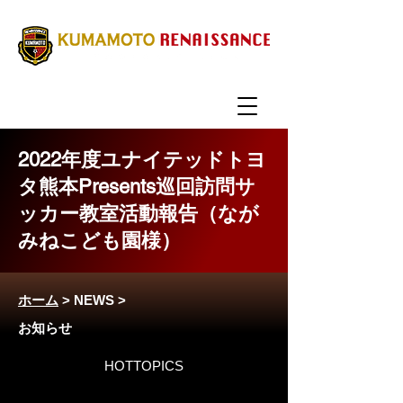
2022年度ユナイテッドトヨ
タ熊本Presents巡回訪問サ
ッカー教室活動報告（なが
みねこども園様）
ホーム
>
NEWS
>
お知らせ
HOTTOPICS