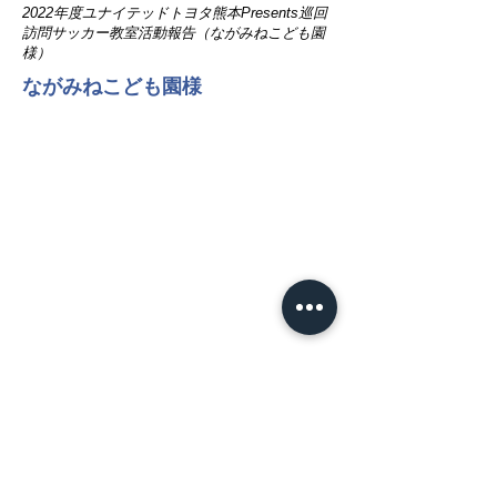
2022年度ユナイテッドトヨタ熊本Presents巡回
訪問サッカー教室活動報告（ながみねこども園
様）
ながみねこども園様
NEWS
​HOT TOPICS
お知らせ
試合情報
プレスリリース
MATCH
​試合日程
試合情報