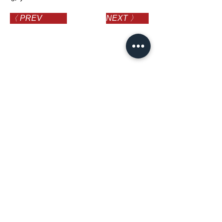
〈 PREV
NEXT 〉
2026年5月24日
KYFA第29回九州女子サッカーリーグ division2
沖縄琉球デイゴス戦結果報告
NEWS
​HOT TOPICS
お知らせ
試合情報
プレスリリース