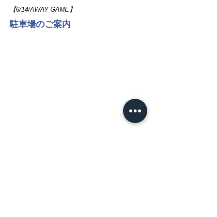
【6/14/AWAY GAME】
駐車場のご案内
NEWS
​HOT TOPICS
お知らせ
試合情報
プレスリリース
MATCH
​試合日程
試合情報
TEAM