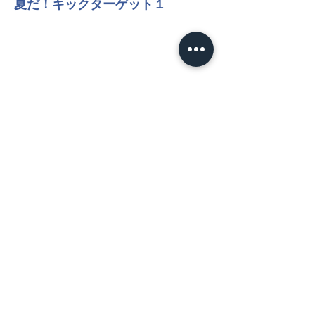
夏だ！キックターゲット１
NEWS
​HOT TOPICS
お知らせ
試合情報
プレスリリース
MATCH
​試合日程
試合情報
TEAM
クラブ理念
選手／スタッフ