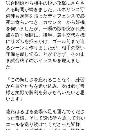
試合開始から相手の鋭い攻撃にさらさ
れる時間が続きました。ルネサンス守
備陣も身体を張ったディフェンスで必
死に食らいつき、カウンターから好機
を伺いましたが、一瞬の隙を突かれ失
点を許す展開に。後半、選手交代を機
にリズムを掴みかけ、ゴール前まで迫
るシーンも作りましたが、相手の堅い
守備を崩し切ることができず、そのま
ま試合終了のホイッスルを迎えまし
た。
「この悔しさを忘れることなく、練習
から自分たちを追い込み、次は必ず皆
様と笑顔で勝利を分かち合いたいと思
います」
遠路はるばる会場へ足を運んでくださ
った皆様、そしてSNS等を通じて熱い
エールを送り続けてくださった皆様