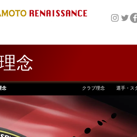
NEWS
TEAM
SP
理念
クラブ理念
選手・ス
理念